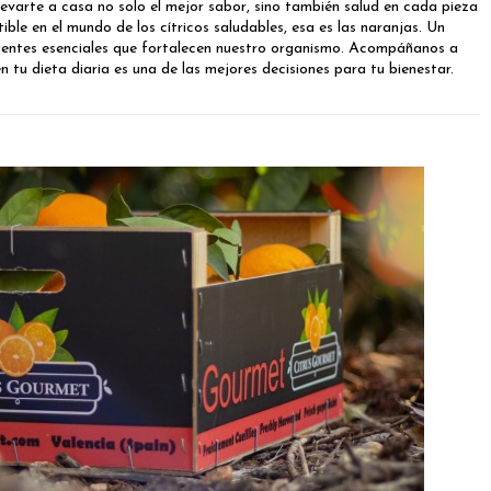
evarte a casa no solo el mejor sabor, sino también salud en cada pieza
tible en el mundo de los cítricos saludables, esa es las naranjas. Un
ientes esenciales que fortalecen nuestro organismo. Acompáñanos a
en tu dieta diaria es una de las mejores decisiones para tu bienestar.