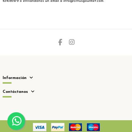
634385979 o enviándonos un email a
info@citrusgourmet.com
.
Información
Contáctanos