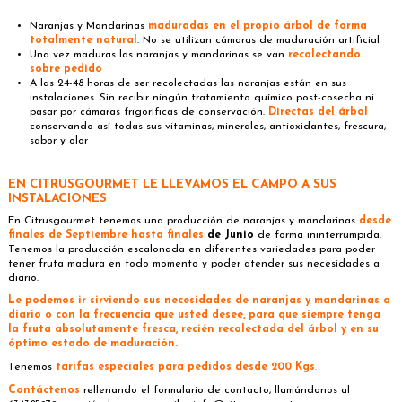
Naranjas y Mandarinas
maduradas en el propio árbol de forma
totalmente natural
. No se utilizan cámaras de maduración artificial
Una vez maduras las naranjas y mandarinas se van
recolectando
sobre pedido
A las 24-48 horas de ser recolectadas las naranjas están en sus
instalaciones. Sin recibir ningún tratamiento químico post-cosecha ni
pasar por cámaras frigoríficas de conservación.
Directas del árbol
conservando así todas sus vitaminas, minerales, antioxidantes, frescura,
sabor y olor
EN CITRUSGOURMET LE LLEVAMOS EL CAMPO A SUS
INSTALACIONES
En Citrusgourmet tenemos una producción de naranjas y mandarinas
desde
finales de Septiembre hasta finales
de Junio
de forma ininterrumpida.
Tenemos la producción escalonada en diferentes variedades para poder
tener fruta madura en todo momento y poder atender sus necesidades a
diario.
Le podemos ir sirviendo sus necesidades de naranjas y mandarinas a
diario o con la frecuencia que usted desee, para que siempre tenga
la fruta absolutamente fresca, recién recolectada del árbol y en su
óptimo estado de maduración.
Tenemos
tarifas especiales para pedidos desde 200 Kgs
.
Contáctenos
rellenando el formulario de contacto, llamándonos al