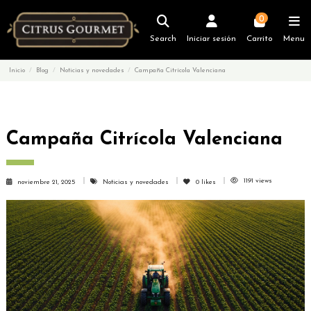
0
Search
Iniciar sesión
Carrito
Menu
Inicio
Blog
Noticias y novedades
Campaña Citrícola Valenciana
Campaña Citrícola Valenciana
1191 views
noviembre 21, 2025
Noticias y novedades
0
likes