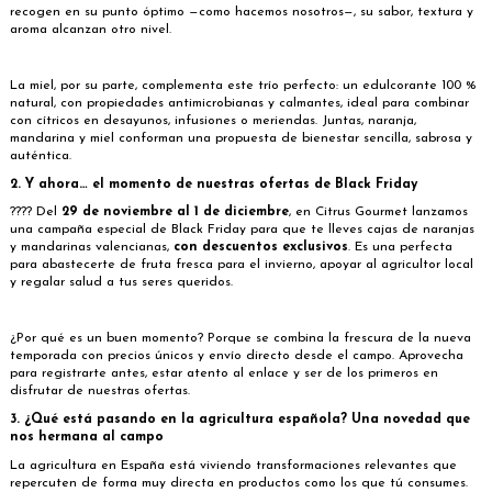
recogen en su punto óptimo —como hacemos nosotros—, su sabor, textura y
aroma alcanzan otro nivel.
La miel, por su parte, complementa este trío perfecto: un edulcorante 100 %
natural, con propiedades antimicrobianas y calmantes, ideal para combinar
con cítricos en desayunos, infusiones o meriendas. Juntas, naranja,
mandarina y miel conforman una propuesta de bienestar sencilla, sabrosa y
auténtica.
2. Y ahora… el momento de nuestras ofertas de Black Friday
????
Del
29 de noviembre al 1 de diciembre
, en Citrus Gourmet lanzamos
una campaña especial de Black Friday para que te lleves cajas de naranjas
y mandarinas valencianas,
con descuentos exclusivos
. Es una perfecta
para abastecerte de fruta fresca para el invierno, apoyar al agricultor local
y regalar salud a tus seres queridos.
¿Por qué es un buen momento? Porque se combina la frescura de la nueva
temporada con precios únicos y envío directo desde el campo. Aprovecha
para registrarte antes, estar atento al enlace y ser de los primeros en
disfrutar de nuestras ofertas.
3. ¿Qué está pasando en la agricultura española? Una novedad que
nos hermana al campo
La agricultura en España está viviendo transformaciones relevantes que
repercuten de forma muy directa en productos como los que tú consumes.