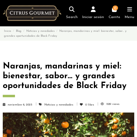
0
Search
Iniciar sesión
Carrito
Menu
Inicio
Blog
Noticias y novedades
Naranjas, mandarinas y miel: bienestar, sabor… y
grandes oportunidades de Black Friday
Naranjas, mandarinas y miel:
bienestar, sabor… y grandes
oportunidades de Black Friday
1081 views
noviembre 6, 2025
Noticias y novedades
0
likes