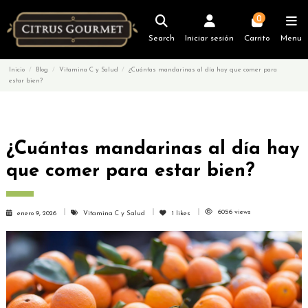
0
Search
Iniciar sesión
Carrito
Menu
Inicio
Blog
Vitamina C y Salud
¿Cuántas mandarinas al día hay que comer para
estar bien?
¿Cuántas mandarinas al día hay
que comer para estar bien?
6056 views
enero 9, 2026
Vitamina C y Salud
1
likes