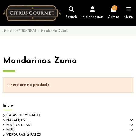
0
Search
Iniciar sesión
Carrito
Menu
Inicio
MANDARINAS
Mandarinas Zumo
Mandarinas Zumo
There are no products.
Inicio
CAJAS DE VERANO
NARANJAS
MANDARINAS
MIEL
VERDURAS & PATÉS