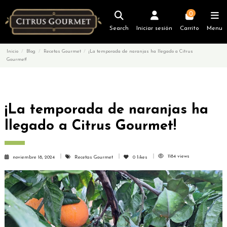
0
Search
Iniciar sesión
Carrito
Menu
Inicio
Blog
Recetas Gourmet
¡La temporada de naranjas ha llegado a Citrus
Gourmet!
¡La temporada de naranjas ha
llegado a Citrus Gourmet!
1184 views
noviembre 18, 2024
Recetas Gourmet
0
likes