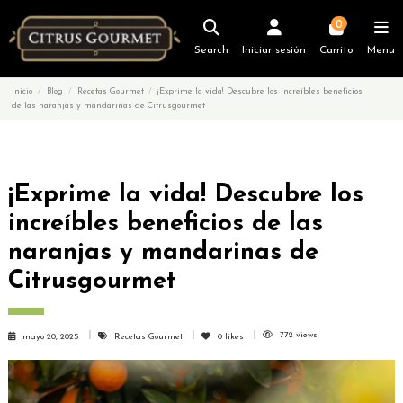
0
Search
Iniciar sesión
Carrito
Menu
Inicio
Blog
Recetas Gourmet
¡Exprime la vida! Descubre los increíbles beneficios
de las naranjas y mandarinas de Citrusgourmet
¡Exprime la vida! Descubre los
increíbles beneficios de las
naranjas y mandarinas de
Citrusgourmet
772 views
mayo 20, 2025
Recetas Gourmet
0
likes