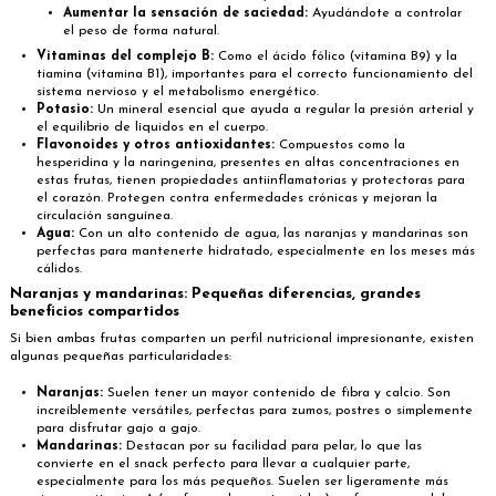
Aumentar la sensación de saciedad:
Ayudándote a controlar
el peso de forma natural.
Vitaminas del complejo B:
Como el ácido fólico (vitamina B9) y la
tiamina (vitamina B1), importantes para el correcto funcionamiento del
sistema nervioso y el metabolismo energético.
Potasio:
Un mineral esencial que ayuda a regular la presión arterial y
el equilibrio de líquidos en el cuerpo.
Flavonoides y otros antioxidantes:
Compuestos como la
hesperidina y la naringenina, presentes en altas concentraciones en
estas frutas, tienen propiedades antiinflamatorias y protectoras para
el corazón. Protegen contra enfermedades crónicas y mejoran la
circulación sanguínea.
Agua:
Con un alto contenido de agua, las naranjas y mandarinas son
perfectas para mantenerte hidratado, especialmente en los meses más
cálidos.
Naranjas y mandarinas: Pequeñas diferencias, grandes
beneficios compartidos
Si bien ambas frutas comparten un perfil nutricional impresionante, existen
algunas pequeñas particularidades:
Naranjas:
Suelen tener un mayor contenido de fibra y calcio. Son
increíblemente versátiles, perfectas para zumos, postres o simplemente
para disfrutar gajo a gajo.
Mandarinas:
Destacan por su facilidad para pelar, lo que las
convierte en el snack perfecto para llevar a cualquier parte,
especialmente para los más pequeños. Suelen ser ligeramente más