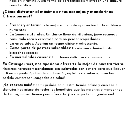
ricas en vitamina A (en forma de carotenoides) y ofrecen una dulzura
característica.
¿Cómo disfrutar al máximo de tus naranjas y mandarinas
Citrusgourmet?
Frescas y enteras:
Es la mejor manera de aprovechar toda su fibra y
nutrientes.
En zumos naturales:
Un clásico lleno de vitaminas, ¡pero recuerda
consumirlo recién exprimido para no perder propiedades!
En ensaladas:
Aportan un toque cítrico y refrescante.
Como parte de postres saludables:
Desde macedonias hasta
bizcochos caseros.
En mermeladas caseras:
Una forma deliciosa de conservarlas.
En Citrusgourmet, nos apasiona ofrecerte lo mejor de nuestra tierra.
Nuestras naranjas y mandarinas son cultivadas con esmero para que lleguen
a ti en su punto óptimo de maduración, repletas de sabor y, como has
podido comprobar, ¡cargadas de salud!
¡No esperes más!
Haz tu pedido en nuestra tienda online y empieza a
disfrutar hoy mismo de todos los beneficios que las naranjas y mandarinas
de Citrusgourmet tienen para ofrecerte. ¡Tu cuerpo te lo agradecerá!