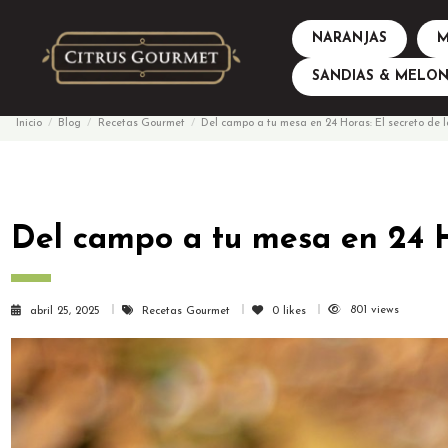
NARANJAS
M
SANDIAS & MELON
Inicio
Blog
Recetas Gourmet
Del campo a tu mesa en 24 Horas: El secreto de 
Del campo a tu mesa en 24 Ho
801 views
abril 25, 2025
Recetas Gourmet
0
likes