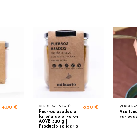
4,00 €
VERDURAS & PATÉS
8,50 €
VERDURAS
Puerros asados a
Aceitun
la leña de olivo en
varieda
AOVE 320 g |
Producto solidario