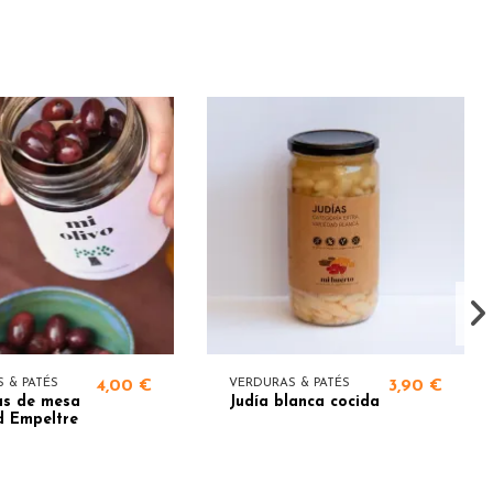
 & PATÉS
4,00 €
VERDURAS & PATÉS
3,90 €
as de mesa
Judía blanca cocida
d Empeltre