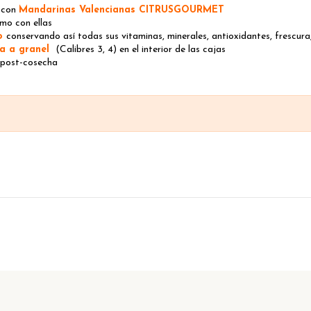
o
con
Mandarinas Valencianas CITRUSGOURMET
o con ellas
do
conservando así todas sus vitaminas, minerales, antioxidantes, frescur
ra a granel
(Calibres 3, 4) en el interior de las cajas
post-cosecha